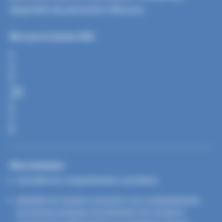
dispositifs de prévention efficaces.
Mis à jour le 5 janvier 2026
P
A
R
T
A
G
E
R
Nos missions
Surveiller les comportements suicidaires
Identifier les facteurs associés à ces comportements,
les bonnes pratiques de prévention du suicide et