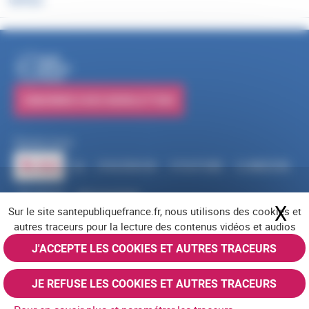
OUTILS
PUBLICATIONS
S'ABONNER À NOS NEWSLETTERS
Suivez-nous
RSS
FACEBOOK
YOUTUBE
LINKEDIN
X
BLUESKY
INSTAGRAM
X
Ma
Sur le site santepubliquefrance.fr, nous utilisons des cookies et
Navigation pied de page
Mentions légales
Cookies
Accessibilité (partiellement conforme)
autres traceurs pour la lecture des contenus vidéos et audios
Offres d'emploi
Nous contacter
Plan du site
© Santé publique France 2026 - Tous droits réservés
J'ACCEPTE LES COOKIES ET AUTRES TRACEURS
JE REFUSE LES COOKIES ET AUTRES TRACEURS