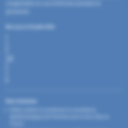
congénitales en cas d’infection pendant la
grossesse.
Mis à jour le 23 juillet 2026
P
A
R
T
A
G
E
R
Nos missions
Définir, piloter et coordonner la surveillance
épidémiologique de l’infection par le virus Zika en
France