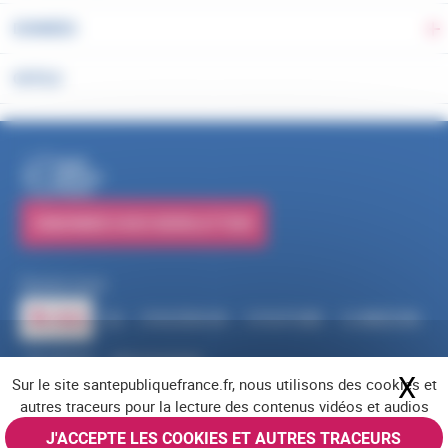
DONNÉES
Ba
OUTILS
PUBLICATIONS
S'ABONNER À NOS NEWSLETTERS
Suivez-nous
RSS
FACEBOOK
YOUTUBE
LINKEDIN
X
BLUESKY
INSTAGRAM
X
Ma
Sur le site santepubliquefrance.fr, nous utilisons des cookies et
Navigation pied de page
Mentions légales
Cookies
Accessibilité (partiellement conforme)
autres traceurs pour la lecture des contenus vidéos et audios
Offres d'emploi
Nous contacter
Plan du site
© Santé publique France 2026 - Tous droits réservés
J'ACCEPTE LES COOKIES ET AUTRES TRACEURS