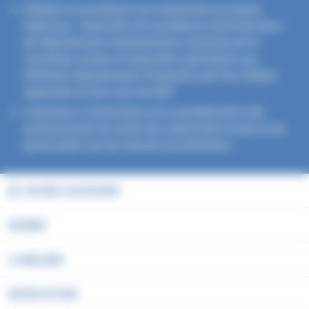
Adapter la surveillance aux spécificités et risques
régionaux : dispositifs de surveillance renforcée dans
les départements métropolitains colonisés par le
moustique vecteur et dispositifs spécifiques aux
différents départements d'outremer avec les Cellules
régionales en lien avec les ARS
Contribuer à l’information et la sensibilisation des
professionnels de santé, des collectivités locales et du
grand public sur les mesures de prévention
ACCUEIL DU DOSSIER
EN BREF
LA MALADIE
NOTRE ACTION