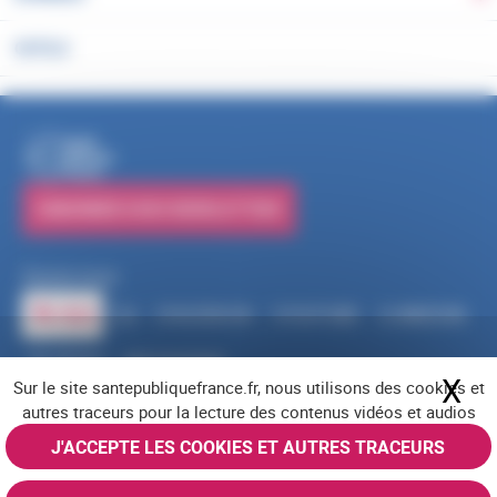
OUTILS
PUBLICATIONS
S'ABONNER À NOS NEWSLETTERS
Suivez-nous
RSS
FACEBOOK
YOUTUBE
LINKEDIN
X
BLUESKY
INSTAGRAM
X
Ma
Sur le site santepubliquefrance.fr, nous utilisons des cookies et
Navigation pied de page
Mentions légales
Cookies
Accessibilité (partiellement conforme)
autres traceurs pour la lecture des contenus vidéos et audios
Offres d'emploi
Nous contacter
Plan du site
© Santé publique France 2026 - Tous droits réservés
J'ACCEPTE LES COOKIES ET AUTRES TRACEURS