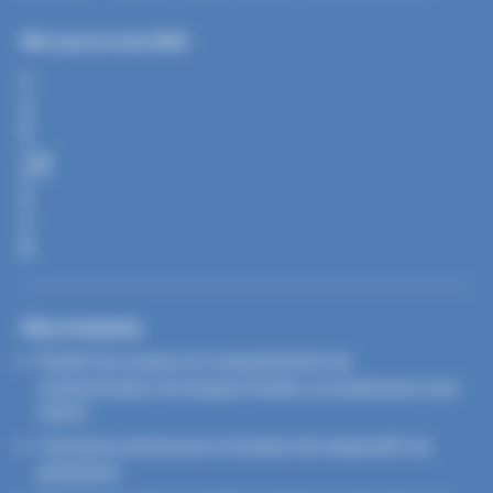
Mis à jour le 6 mai 2024
P
A
R
T
A
G
E
R
Nos missions
Étudier les niveaux et comportements de
consommation de drogues illicites, en partenariat avec
l’OFDT
Concevoir, promouvoir et évaluer des dispositifs de
prévention