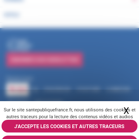
Ba
OUTILS
PUBLICATIONS
S'ABONNER À NOS NEWSLETTERS
Suivez-nous
RSS
FACEBOOK
YOUTUBE
LINKEDIN
X
BLUESKY
INSTAGRAM
X
Ma
Sur le site santepubliquefrance.fr, nous utilisons des cookies et
Navigation pied de page
Mentions légales
Cookies
Accessibilité (partiellement conforme)
autres traceurs pour la lecture des contenus vidéos et audios
Offres d'emploi
Nous contacter
Plan du site
© Santé publique France 2026 - Tous droits réservés
J'ACCEPTE LES COOKIES ET AUTRES TRACEURS