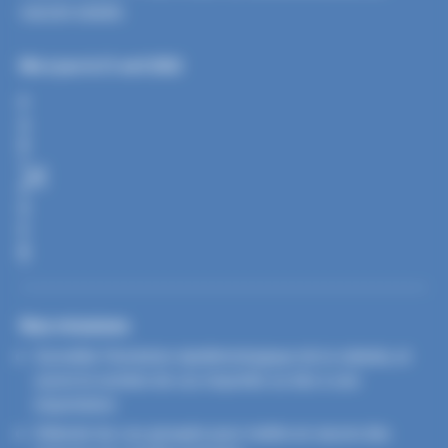
vaccin existe.
Mis à jour le 21 avril 2022
P
A
R
T
A
G
E
R
Nos missions
Surveiller l’évolution épidémiologique de la rubéole, et
suivre le nombre de cas importés ou liés à une
importation
Détecter les cas groupés pour mettre en œuvre des