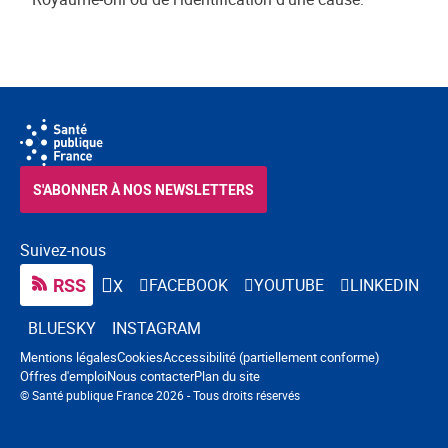
S'ABONNER À NOS NEWSLETTERS
Suivez-nous
RSS
FACEBOOK
YOUTUBE
LINKEDIN
X
BLUESKY
INSTAGRAM
Navigation pied de page
Mentions légales
Cookies
Accessibilité (partiellement conforme)
Offres d'emploi
Nous contacter
Plan du site
© Santé publique France 2026 - Tous droits réservés