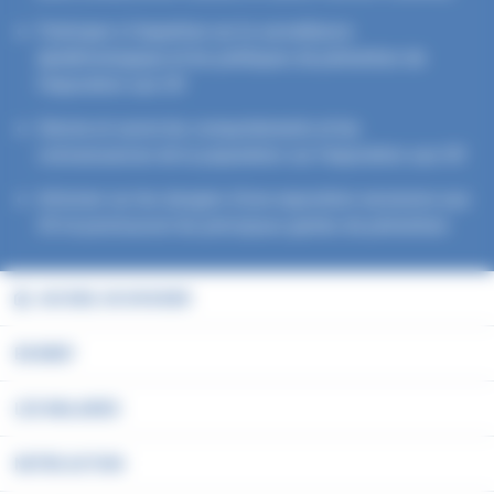
Participer à l’expertise sur la surveillance
épidémiologique et les politiques de prévention de
l’exposition aux UV
Décrire et suivre les comportements et les
connaissances de la population sur l’exposition aux UV
Informer sur les dangers d’une exposition excessive aux
UV et promouvoir les principaux gestes de prévention
ACCUEIL DU DOSSIER
EN BREF
LES MALADIES
NOTRE ACTION