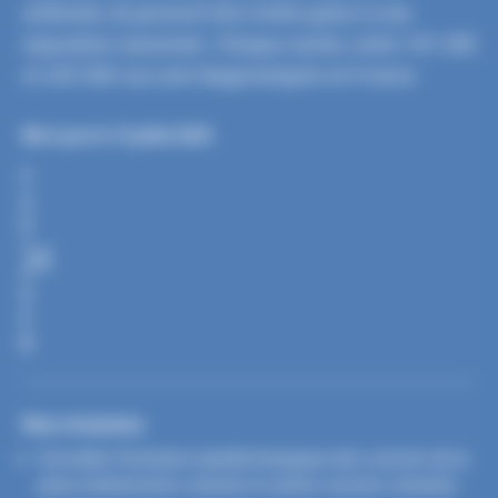
artificiels, ils peuvent être évités grâce à une
exposition raisonnée. Chaque année, entre 141 200
et 243 500 cas sont diagnostiqués en France.
Mis à jour le 13 juillet 2023
P
A
R
T
A
G
E
R
Nos missions
Surveiller l’évolution épidémiologique des cancers de la
peau (mélanomes cutanés et autres cancers cutanés)