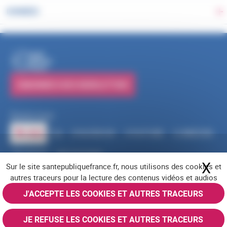
DONNÉES
Ba
PUBLICATIONS
S'ABONNER À NOS NEWSLETTERS
Suivez-nous
RSS
FACEBOOK
YOUTUBE
LINKEDIN
X
BLUESKY
INSTAGRAM
X
Ma
Sur le site santepubliquefrance.fr, nous utilisons des cookies et
Navigation pied de page
Mentions légales
Cookies
Accessibilité (partiellement conforme)
autres traceurs pour la lecture des contenus vidéos et audios
Offres d'emploi
Nous contacter
Plan du site
© Santé publique France 2026 - Tous droits réservés
J'ACCEPTE LES COOKIES ET AUTRES TRACEURS
JE REFUSE LES COOKIES ET AUTRES TRACEURS