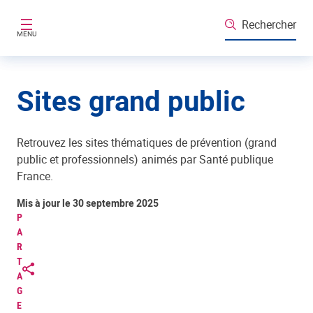
Aller au contenu principal
Rechercher
MENU
Sites grand public
Retrouvez les sites thématiques de prévention (grand
public et professionnels) animés par Santé publique
France.
Mis à jour le 30 septembre 2025
P
A
R
T
A
G
E