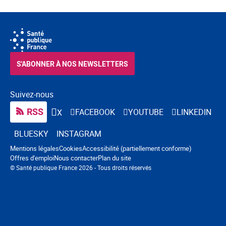
S'ABONNER À NOS NEWSLETTERS
Suivez-nous
RSS
FACEBOOK
YOUTUBE
LINKEDIN
X
BLUESKY
INSTAGRAM
Navigation pied de page
Mentions légales
Cookies
Accessibilité (partiellement conforme)
Offres d'emploi
Nous contacter
Plan du site
© Santé publique France 2026 - Tous droits réservés