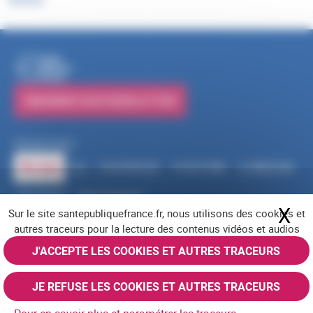
PUBLICATIONS
S'ABONNER À NOS NEWSLETTERS
Suivez-nous
RSS
FACEBOOK
YOUTUBE
LINKEDIN
X
BLUESKY
INSTAGRAM
X
Ma
Sur le site santepubliquefrance.fr, nous utilisons des cookies et
Navigation pied de page
Mentions légales
Cookies
Accessibilité (partiellement conforme)
autres traceurs pour la lecture des contenus vidéos et audios
Offres d'emploi
Nous contacter
Plan du site
© Santé publique France 2026 - Tous droits réservés
J'ACCEPTE LES COOKIES ET AUTRES TRACEURS
JE REFUSE LES COOKIES ET AUTRES TRACEURS