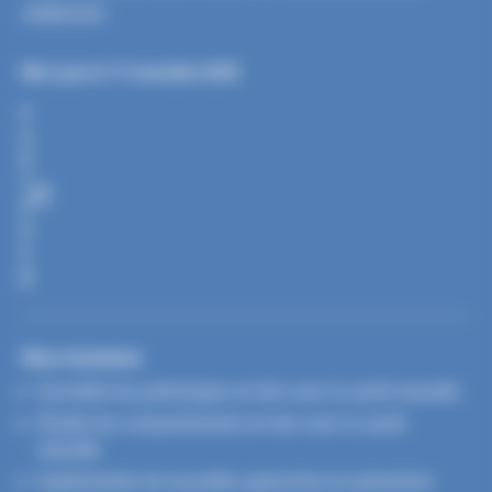
violences.
Mis à jour le 17 novembre 2025
P
A
R
T
A
G
E
R
Nos missions
Surveiller les pathologies en lien avec la santé sexuelle
Étudier les comportements en lien avec la santé
sexuelle
Expérimenter de nouvelles approches en prévention