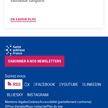
vaisseaux sanguins.
EN SAVOIR PLUS
S'ABONNER À NOS NEWSLETTERS
Suivez-nous
RSS
FACEBOOK
YOUTUBE
LINKEDIN
X
BLUESKY
INSTAGRAM
Navigation pied de page
Mentions légales
Cookies
Accessibilité (partiellement conforme)
Offres d'emploi
Nous contacter
Plan du site