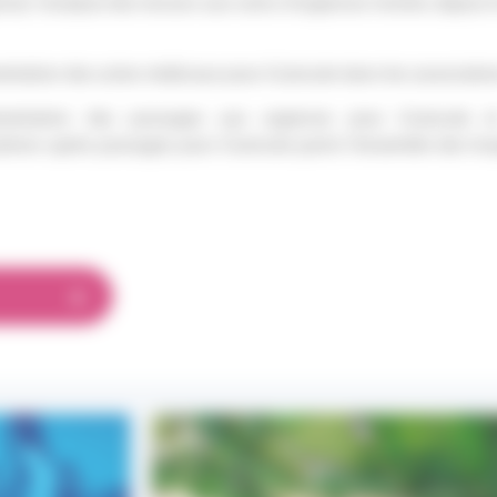
nal, l’analyse des recours aux soins d’urgences montre, depuis l
ntation
des actes médicaux pour iCanicule dans les associati
entation des passages aux urgences pour iCanicule e
ations après passages pour iCanicule parmi l’ensemble des hos