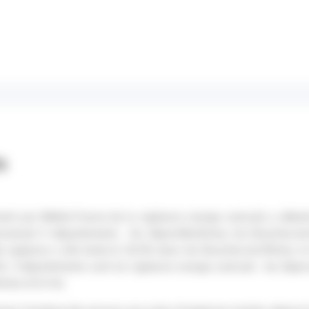
és
nt par Météo-France de la vigilance orange canicule a début
ncernait 4 départements : les Alpes-Maritimes, les Bouches-du-
e vigilance a été levée le 26/06 dans les Bouches-du-Rhône, le
6, 3 départements sont en vigilance orange canicule : les Alpe
imes et le Var.