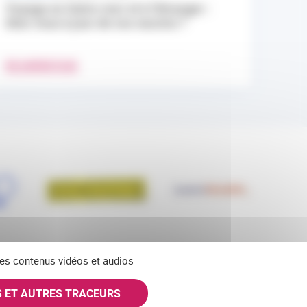
Voyage en Outre-mer et à l’étranger :
êtes-vous à jour de vos vaccins ?
EN SAVOIR PLUS
 des contenus vidéos et audios
S ET AUTRES TRACEURS