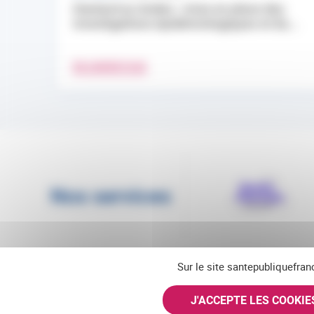
Hantavirus Andes : mise en place des
investigations épidémiologiques et du...
EN SAVOIR PLUS
Nos services
Sur le site santepubliquefran
J'ACCEPTE LES COOKI