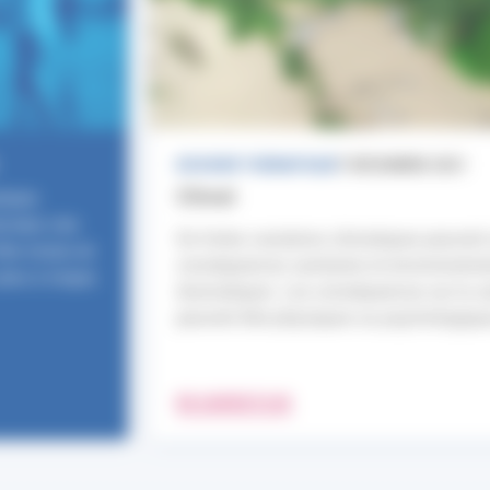
DOSSIER THÉMATIQUE
7 DÉCEMBRE 2021
Climat
taire
e bien s’en
De fortes variations climatiques peuvent
être mises en
conséquences sanitaires et environneme
plus à risque.
dramatiques. Les conséquences sur la s
peuvent être physiques ou psychologiqu
EN SAVOIR PLUS