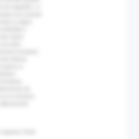
e les inégalités. Le
marque une avancée
é dans la région.
et détaillée à
à des seules
 une série
tamment d’analyser
rd des thèmes
e genre, la
bitation
 d’analyses
éterminants de
 sur la situation
x déterminants
, Vigneron Chloé