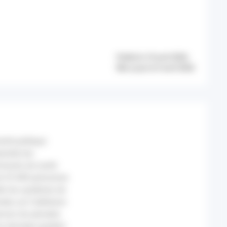
Publié le 10 avril 2026
Mis à jour le 9 avril 2026
anté publique
rendre les
minants de santé
de 35 000 personnes
ter les systèmes de
nées sur l’adhésion
cool, les pensées
Ces données guident