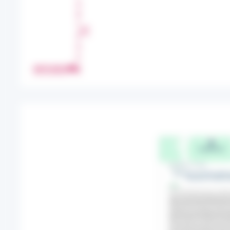
A
R
T
A
G
E
IMPRIMER
R