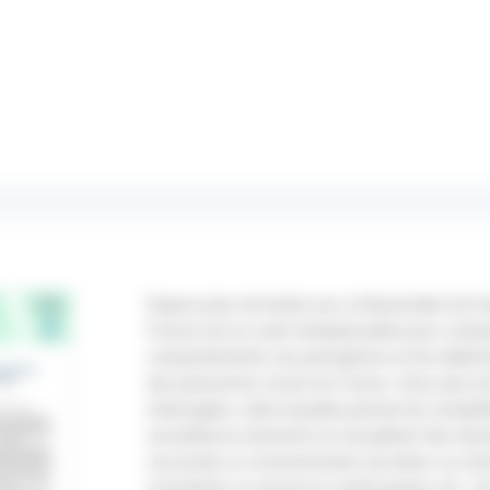
Depuis plus de trente ans, le Baromètre de S
France est un outil indispensable pour comp
comportements, les perceptions et les déter
des personnes vivant en France. Avec plus 
interrogées, cette enquête permet de complé
surveillance existants en recueillant des don
vaccinale, la consommation de tabac ou d’al
suicidaires ou encore la santé perçue, etc. 