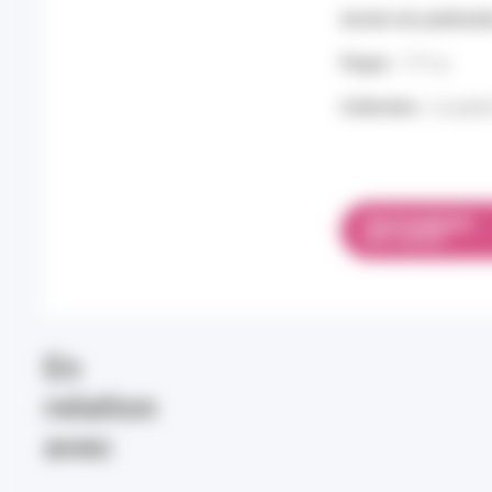
Année de publicati
Pages :
111 p.
Collection :
Le point
TÉLÉCHARGER
PDF 6.48 MO
En
relation
avec