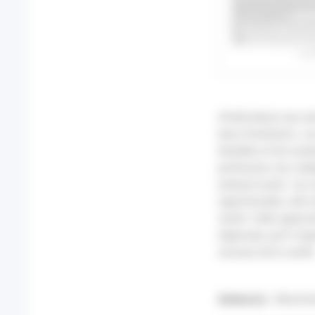
d’indicateurs qui s
leurs évolutions. L
étudiées et de soul
profession, les cat
(urbain/rural). Les 
approfondies, afin 
santé. Cette approch
régionale, qu’il s’
sociaux de la santé
Auteur(s) :
Blanchar