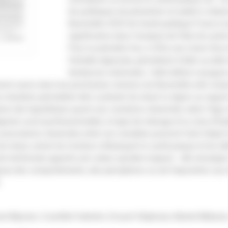
les politiques de prévention et aident à réduir
Baromètre 2024 de Santé publique France 
significative dans l’analyse de l’état de sant
Pour la première fois, il offre une vision fine 
l’échelle régionale, permettant d’aller au-del
tendances nationales. Cette édition inaugure
eront suivis dans les prochaines versions du Baromètre afin no
es résultats permettent dès à présent de situer la région au rega
ever des hypothèses quant aux variations observées selon l’âge, l
égories socio-professionnelles, le type de ménage et la zone d’ha
associations observées entre ces variables pourront faire l’objet
de mieux cerner les facteurs influençant la santé perçue et les d
e territoriale apporte une valeur ajoutée majeure : elle renseigne
agisse des comportements, des perceptions ou de l’exposition au
.
d Myriam, Courtillet Valentin, Erouart Stéphane, Martel Mélanie