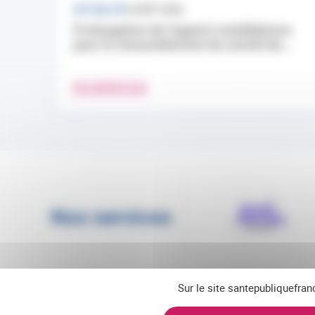
ACTUALITÉ
3 AOÛT 2026
Prolongation de l’appel à candidatures
pour le renouvellement du comité de...
EN SAVOIR PLUS
Nos services
Sur le site santepubliquefran