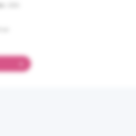
on :
2026
 sur