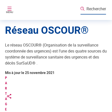
Aller au contenu principal
Rechercher
MENU
Réseau OSCOUR®
Le réseau OSCOUR® (Organisation de la surveillance
coordonnée des urgences) est l’une des quatre sources du
système de surveillance sanitaire des urgences et des
décès SurSaUD® .
Mis à jour le 25 novembre 2021
P
A
R
T
A
G
E