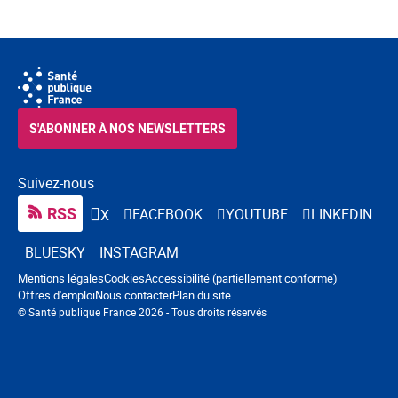
S'ABONNER À NOS NEWSLETTERS
Suivez-nous
RSS
FACEBOOK
YOUTUBE
LINKEDIN
X
BLUESKY
INSTAGRAM
Navigation pied de page
Mentions légales
Cookies
Accessibilité (partiellement conforme)
Offres d'emploi
Nous contacter
Plan du site
© Santé publique France 2026 - Tous droits réservés