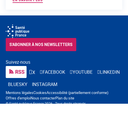
S'ABONNER À NOS NEWSLETTERS
Suivez-nous
RSS
FACEBOOK
YOUTUBE
LINKEDIN
X
BLUESKY
INSTAGRAM
Navigation pied de page
Mentions légales
Cookies
Accessibilité (partiellement conforme)
Offres d'emploi
Nous contacter
Plan du site
© Santé publique France 2026 - Tous droits réservés