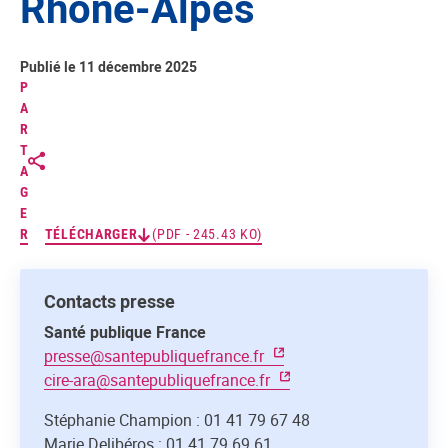
Rhône-Alpes
Publié le 11 décembre 2025
P
A
R
T
A
G
E
R
TÉLÉCHARGER
(PDF - 245.43 KO)
Contacts presse
Santé publique France
presse@santepubliquefrance.fr
cire-ara@santepubliquefrance.fr
Stéphanie Champion : 01 41 79 67 48
Marie Delibéros : 01 41 79 69 61