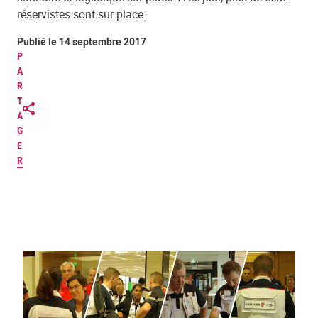
réservistes sont sur place.
Publié le 14 septembre 2017
P
A
R
T
A
G
E
R