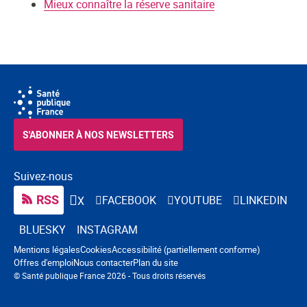
Mieux connaître la réserve sanitaire
S'ABONNER À NOS NEWSLETTERS
Suivez-nous
RSS
FACEBOOK
YOUTUBE
LINKEDIN
X
BLUESKY
INSTAGRAM
Navigation pied de page
Mentions légales
Cookies
Accessibilité (partiellement conforme)
Offres d'emploi
Nous contacter
Plan du site
© Santé publique France 2026 - Tous droits réservés