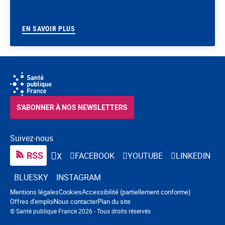
EN SAVOIR PLUS
S'ABONNER À NOS NEWSLETTERS
Suivez-nous
RSS
FACEBOOK
YOUTUBE
LINKEDIN
X
BLUESKY
INSTAGRAM
Navigation pied de page
Mentions légales
Cookies
Accessibilité (partiellement conforme)
Offres d'emploi
Nous contacter
Plan du site
© Santé publique France 2026 - Tous droits réservés