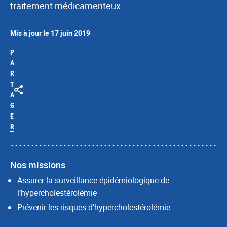
traitement médicamenteux.
Mis à jour le 17 juin 2019
P
A
R
T
A
G
E
R
Nos missions
Assurer la surveillance épidémiologique de
l’hypercholestérolémie
Prévenir les risques d’hypercholestérolémie