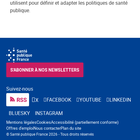
utilisent pour définir et adapter les politiques de santé
publique.
S'ABONNER À NOS NEWSLETTERS
Suivez-nous
RSS
FACEBOOK
YOUTUBE
LINKEDIN
X
BLUESKY
INSTAGRAM
Navigation pied de page
Mentions légales
Cookies
Accessibilité (partiellement conforme)
Offres d'emploi
Nous contacter
Plan du site
© Santé publique France 2026 - Tous droits réservés