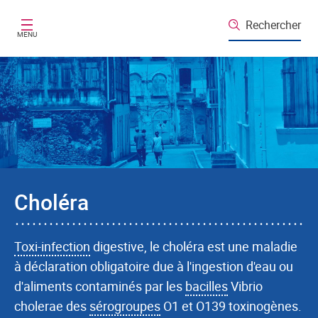
Aller au contenu principal
Rechercher
MENU
Choléra
Toxi-infection
digestive, le choléra est une maladie
à déclaration obligatoire due à l'ingestion d'eau ou
d'aliments contaminés par les
bacilles
Vibrio
cholerae des
sérogroupes
O1 et O139 toxinogènes.