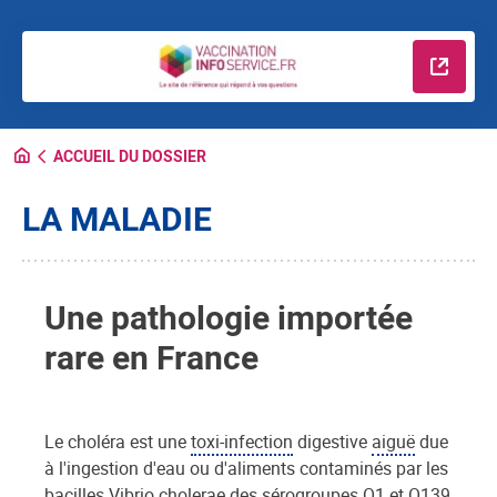
En savo
ACCUEIL DU DOSSIER
LA MALADIE
Une pathologie importée
rare en France
Le choléra est une
toxi-infection
digestive
aiguë
due
à l'ingestion d'eau ou d'aliments contaminés par les
bacilles
Vibrio cholerae des sérogroupes O1 et O139