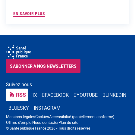
EN SAVOIR PLUS
S'ABONNER À NOS NEWSLETTERS
Suivez-nous
RSS
FACEBOOK
YOUTUBE
LINKEDIN
X
BLUESKY
INSTAGRAM
Navigation pied de page
Mentions légales
Cookies
Accessibilité (partiellement conforme)
Offres d'emploi
Nous contacter
Plan du site
© Santé publique France 2026 - Tous droits réservés