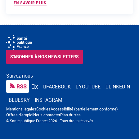
EN SAVOIR PLUS
S'ABONNER À NOS NEWSLETTERS
Suivez-nous
RSS
FACEBOOK
YOUTUBE
LINKEDIN
X
BLUESKY
INSTAGRAM
Navigation pied de page
Mentions légales
Cookies
Accessibilité (partiellement conforme)
Offres d'emploi
Nous contacter
Plan du site
© Santé publique France 2026 - Tous droits réservés