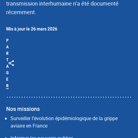
transmission interhumaine n’a été documenté
récemment.
Mis à jour le 26 mars 2026
P
A
R
T
A
G
E
R
Nos missions
Surveiller l’évolution épidémiologique de la grippe
aviaire en France