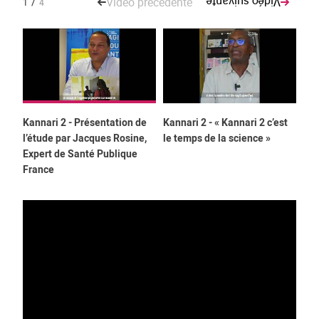
/
Vidéo précédente
Vidéo suivante
1
4
Kannari 2 - Présentation de
Kannari 2 - « Kannari 2 c’est
Kan
l’étude par Jacques Rosine,
le temps de la science »
amé
Expert de Santé Publique
pop
France