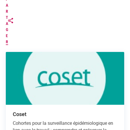
A
R
T
A
G
E
R
Coset
Cohortes pour la surveillance épidémiologique en
lien avec le travail : comprendre et préserver la